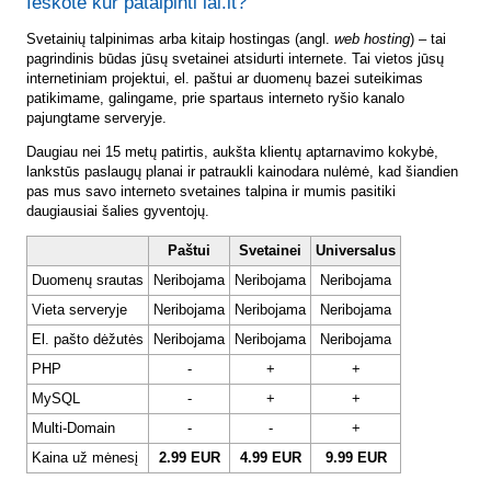
Ieškote kur patalpinti lai.lt?
Svetainių talpinimas arba kitaip hostingas (angl.
web hosting
) – tai
pagrindinis būdas jūsų svetainei atsidurti internete. Tai vietos jūsų
internetiniam projektui, el. paštui ar duomenų bazei suteikimas
patikimame, galingame, prie spartaus interneto ryšio kanalo
pajungtame serveryje.
Daugiau nei 15 metų patirtis, aukšta klientų aptarnavimo kokybė,
lankstūs paslaugų planai ir patraukli kainodara nulėmė, kad šiandien
pas mus savo interneto svetaines talpina ir mumis pasitiki
daugiausiai šalies gyventojų.
Paštui
Svetainei
Universalus
Duomenų srautas
Neribojama
Neribojama
Neribojama
Vieta serveryje
Neribojama
Neribojama
Neribojama
El. pašto dėžutės
Neribojama
Neribojama
Neribojama
PHP
-
+
+
MySQL
-
+
+
Multi-Domain
-
-
+
Kaina už mėnesį
2.99 EUR
4.99 EUR
9.99 EUR