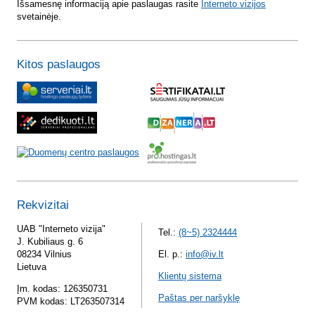
Išsamesnę informaciją apie paslaugas rasite
Interneto vizijos
svetainėje.
Kitos paslaugos
Rekvizitai
UAB "Interneto vizija"
Tel.:
(8~5) 2324444
J. Kubiliaus g. 6
08234 Vilnius
El. p.:
info@iv.lt
Lietuva
Klientų sistema
Įm. kodas: 126350731
Paštas per naršyklę
PVM kodas: LT263507314