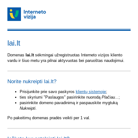
lai.lt
Domenas
lai.lt
sėkmingai užregistruotas Interneto vizijos kliento
vardu ir šiuo metu yra pilnai aktyvuotas bei paruoštas naudojimui.
Norite nukreipti lai.lt?
Prisijunkite prie savo paskyros
klientų sistemoje
;
ties skyriumi "Paslaugos" pasirinkite nuorodą
Plačiau...
;
pasirinkite domeno pavadinimą ir paspauskite mygtuką
Nukreipti
.
Po pakeitimų domenas pradės veikti per 1 val.